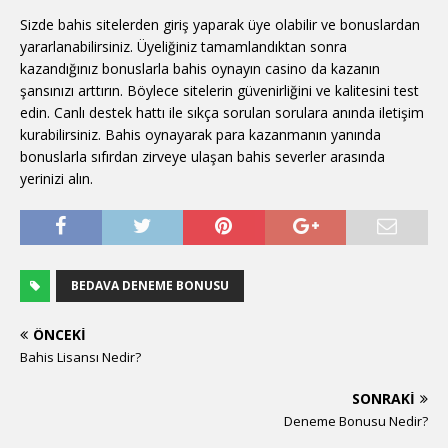
Sizde bahis sitelerden giriş yaparak üye olabilir ve bonuslardan
yararlanabilirsiniz. Üyeliğiniz tamamlandıktan sonra
kazandığınız bonuslarla bahis oynayın casino da kazanın
şansınızı arttırın. Böylece sitelerin güvenirliğini ve kalitesini test
edin. Canlı destek hattı ile sıkça sorulan sorulara anında iletişim
kurabilirsiniz. Bahis oynayarak para kazanmanın yanında
bonuslarla sıfırdan zirveye ulaşan bahis severler arasında
yerinizi alın.
BEDAVA DENEME BONUSU
ÖNCEKI
Bahis Lisansı Nedir?
SONRAKI
Deneme Bonusu Nedir?