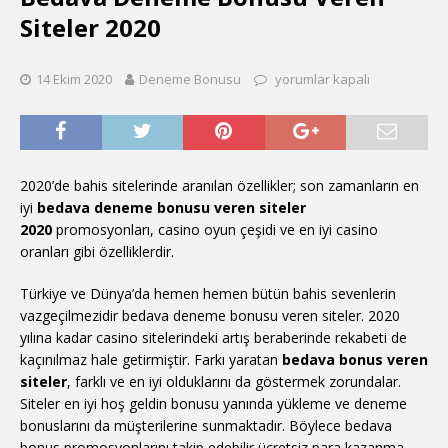
Siteler 2020
14 Ekim 2020
Deneme Bonusu
yorumlar kapalı
2020’de bahis sitelerinde aranılan özellikler; son zamanların en
iyi
bedava deneme bonusu veren siteler
2020
promosyonları, casino oyun çeşidi ve en iyi casino
oranları gibi özelliklerdir.
Türkiye ve Dünya’da hemen hemen bütün bahis sevenlerin
vazgeçilmezidir bedava deneme bonusu veren siteler. 2020
yılına kadar casino sitelerindeki artış beraberinde rekabeti de
kaçınılmaz hale getirmiştir. Farkı yaratan
bedava bonus veren
siteler
, farklı ve en iyi olduklarını da göstermek zorundalar.
Siteler en iyi hoş geldin bonusu yanında yükleme ve deneme
bonuslarını da müşterilerine sunmaktadır. Böylece bedava
bonus promosyonlarını takip edebilir ücretsiz para kazanma