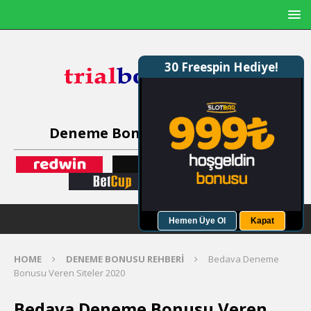
30 Freespin Hediye!
Deneme Bonusu Veren Siteler
Hemen Üye Ol
Kapat
HOME
DENEME BONUSU REHBERI
Bedava Deneme
Bonusu Veren Siteler 2020
Bedava Deneme Bonusu Veren