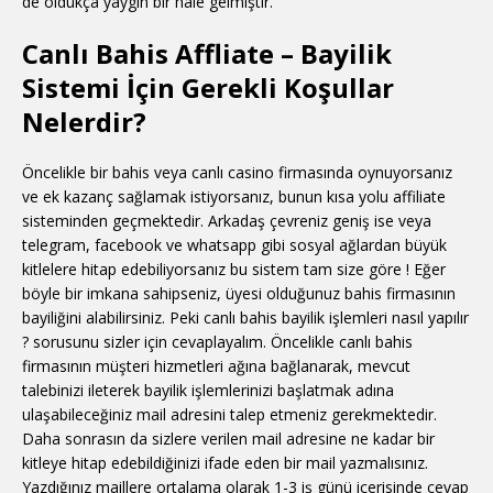
de oldukça yaygın bir hale gelmiştir.
Canlı Bahis Affliate – Bayilik
Sistemi İçin Gerekli Koşullar
Nelerdir?
Öncelikle bir bahis veya canlı casino firmasında oynuyorsanız
ve ek kazanç sağlamak istiyorsanız, bunun kısa yolu affiliate
sisteminden geçmektedir. Arkadaş çevreniz geniş ise veya
telegram, facebook ve whatsapp gibi sosyal ağlardan büyük
kitlelere hitap edebiliyorsanız bu sistem tam size göre ! Eğer
böyle bir imkana sahipseniz, üyesi olduğunuz bahis firmasının
bayiliğini alabilirsiniz. Peki canlı bahis bayilik işlemleri nasıl yapılır
? sorusunu sizler için cevaplayalım. Öncelikle canlı bahis
firmasının müşteri hizmetleri ağına bağlanarak, mevcut
talebinizi ileterek bayilik işlemlerinizi başlatmak adına
ulaşabileceğiniz mail adresini talep etmeniz gerekmektedir.
Daha sonrasın da sizlere verilen mail adresine ne kadar bir
kitleye hitap edebildiğinizi ifade eden bir mail yazmalısınız.
Yazdığınız maillere ortalama olarak 1-3 iş günü içerisinde cevap