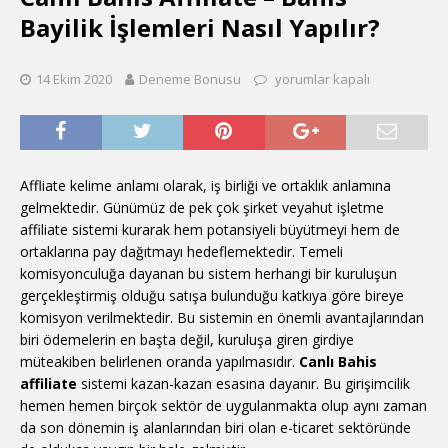
Bayilik İşlemleri Nasıl Yapılır?
14 Ekim 2020
Deneme Bonusu
yorumlar kapalı
Affliate kelime anlamı olarak, iş birliği ve ortaklık anlamına
gelmektedir. Günümüz de pek çok şirket veyahut işletme
affiliate sistemi kurarak hem potansiyeli büyütmeyi hem de
ortaklarına pay dağıtmayı hedeflemektedir. Temeli
komisyonculuğa dayanan bu sistem herhangi bir kuruluşun
gerçekleştirmiş olduğu satışa bulunduğu katkıya göre bireye
komisyon verilmektedir. Bu sistemin en önemli avantajlarından
biri ödemelerin en başta değil, kuruluşa giren girdiye
müteakiben belirlenen oranda yapılmasıdır.
Canlı Bahis
affiliate
sistemi kazan-kazan esasına dayanır. Bu girişimcilik
hemen hemen birçok sektör de uygulanmakta olup aynı zaman
da son dönemin iş alanlarından biri olan e-ticaret sektöründe