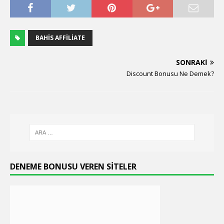
BAHIS AFFILIATE
SONRAKI
Discount Bonusu Ne Demek?
DENEME BONUSU VEREN SITELER