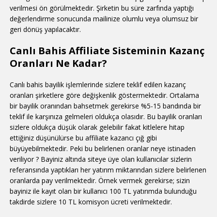
verilmesi ön görülmektedir. Şirketin bu süre zarfında yaptığı
değerlendirme sonucunda mailinize olumlu veya olumsuz bir
geri dönüş yapılacaktır.
Canlı Bahis Affiliate Sisteminin Kazanç
Oranları Ne Kadar?
Canlı bahis bayilik işlemlerinde sizlere teklif edilen kazanç
oranları şirketlere göre değişkenlik göstermektedir. Ortalama
bir bayilik oranından bahsetmek gerekirse %5-15 bandında bir
teklif ile karşınıza gelmeleri oldukça olasıdır. Bu bayilik oranları
sizlere oldukça düşük olarak gelebilir fakat kitlelere hitap
ettiğiniz düşünülürse bu affiliate kazancı çığ gibi
büyüyebilmektedir. Peki bu belirlenen oranlar neye istinaden
veriliyor ? Bayiniz altında siteye üye olan kullanıcılar sizlerin
referansında yaptıkları her yatırım miktarından sizlere belirlenen
oranlarda pay verilmektedir. Örnek vermek gerekirse; sizin
bayiniz ile kayıt olan bir kullanıcı 100 TL yatırımda bulunduğu
takdirde sizlere 10 TL komisyon ücreti verilmektedir.