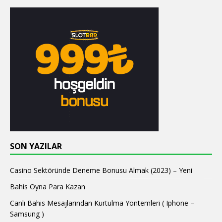
SON YAZILAR
Casino Sektöründe Deneme Bonusu Almak (2023) – Yeni
Bahis Oyna Para Kazan
Canlı Bahis Mesajlarından Kurtulma Yöntemleri ( Iphone –
Samsung )