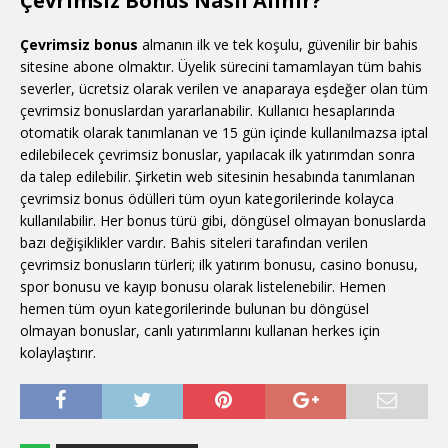
Çevrimsiz Bonus Nasıl Alınır?
Çevrimsiz bonus
almanın ilk ve tek koşulu, güvenilir bir bahis
sitesine abone olmaktır. Üyelik sürecini tamamlayan tüm bahis
severler, ücretsiz olarak verilen ve anaparaya eşdeğer olan tüm
çevrimsiz bonuslardan yararlanabilir. Kullanıcı hesaplarında
otomatik olarak tanımlanan ve 15 gün içinde kullanılmazsa iptal
edilebilecek çevrimsiz bonuslar, yapılacak ilk yatırımdan sonra
da talep edilebilir. Şirketin web sitesinin hesabında tanımlanan
çevrimsiz bonus ödülleri tüm oyun kategorilerinde kolayca
kullanılabilir. Her bonus türü gibi, döngüsel olmayan bonuslarda
bazı değişiklikler vardır. Bahis siteleri tarafından verilen
çevrimsiz bonusların türleri; ilk yatırım bonusu, casino bonusu,
spor bonusu ve kayıp bonusu olarak listelenebilir. Hemen
hemen tüm oyun kategorilerinde bulunan bu döngüsel
olmayan bonuslar, canlı yatırımlarını kullanan herkes için
kolaylaştırır.