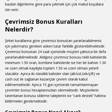
bazıları diğerlerine göre para çekmek için çok makul koşullara
izin verir.
Çevrimsiz Bonus Kuralları
Nelerdir?
Şirket kurallarına göre çevrimsiz bonustan yararlanabilmeniz
için yatırmanız gereken askeri tutar farklılık gösterebilmektedir.
Çevrimsiz bonustan 24 saat içerisinde müşteri yalnızca bir defa
yararlanabilmektedir. Aldığınız çevrimsiz bonusu tekli bahislerde
minimum 1.50 oran, kombine bahislerde ise her bir bahsin 1.30
ve üzeri olmak kaydıyla toplam 1.50 ve üzeri olması yeterli
olacaktır. Ayrıca iki olasılıklı bahisler olan (alt/üst,tek/çift) ve
cash out ile sağlanan kazançlar çevrim olarak kabul
edilmemektedir. Ayrıca 15 gün içerisinde tamamlanmayan
çevrimler bonus hesaplarınızdan silinmektedir. Müşterilerin
tanımlanan bonusu sildirme taleplerini ise ‘’canlı destek’’ hattına
bildirmeleri gerekmektedir.